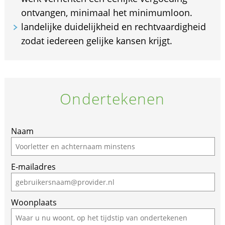
ontvangen, minimaal het minimumloon.
landelijke duidelijkheid en rechtvaardigheid
zodat iedereen gelijke kansen krijgt.
Ondertekenen
If
Naam
you
are
E-mailadres
a
human,
ignore
Woonplaats
this
field