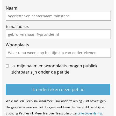
If
Naam
you
are
E-mailadres
a
human,
ignore
Woonplaats
this
field
Ja, mijn naam en woonplaats mogen publiek
zichtbaar zijn onder de petitie.
We e-mailen u een link waarmee u uw ondertekening kunt bevestigen.
Uw gegevens worden niet doorgespeeld aan derden en blijven bij de
Stichting Petities.nl. Meer hierover leest u in onze
privacyverklaring
.