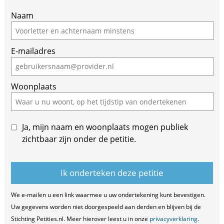
If
Naam
you
are
E-mailadres
a
human,
ignore
Woonplaats
this
field
Ja, mijn naam en woonplaats mogen publiek
zichtbaar zijn onder de petitie.
We e-mailen u een link waarmee u uw ondertekening kunt bevestigen.
Uw gegevens worden niet doorgespeeld aan derden en blijven bij de
Stichting Petities.nl. Meer hierover leest u in onze
privacyverklaring
.