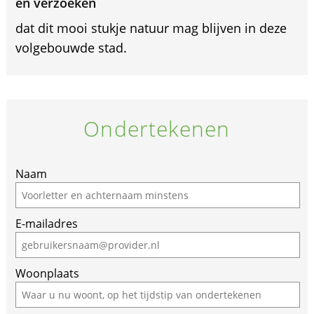
en verzoeken
dat dit mooi stukje natuur mag blijven in deze
volgebouwde stad.
Ondertekenen
If
Naam
you
are
E-mailadres
a
human,
ignore
Woonplaats
this
field