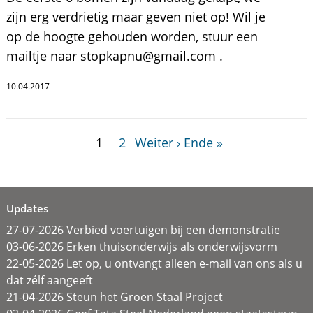
zijn erg verdrietig maar geven niet op! Wil je
op de hoogte gehouden worden, stuur een
mailtje naar stopkapnu@gmail.com .
10.04.2017
1
2
Weiter ›
Ende »
Updates
27-07-2026 Verbied voertuigen bij een demonstratie
03-06-2026 Erken thuisonderwijs als onderwijsvorm
22-05-2026 Let op, u ontvangt alleen e-mail van ons als u
dat zélf aangeeft
21-04-2026 Steun het Groen Staal Project