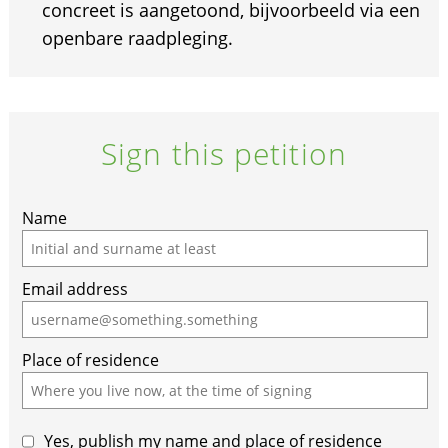
concreet is aangetoond, bijvoorbeeld via een
openbare raadpleging.
Sign this petition
If
Name
you
are
Email address
a
human,
ignore
Place of residence
this
field
Yes, publish my name and place of residence