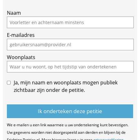
If
Naam
you
are
E-mailadres
a
human,
ignore
Woonplaats
this
field
Ja, mijn naam en woonplaats mogen publiek
zichtbaar zijn onder de petitie.
We e-mailen u een link waarmee u uw ondertekening kunt bevestigen.
Uw gegevens worden niet doorgespeeld aan derden en blijven bij de
Stichting Petities.nl. Meer hierover leest u in onze
privacyverklaring
.