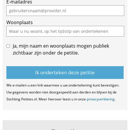
E-mailadres
a
human,
ignore
Woonplaats
this
field
Ja, mijn naam en woonplaats mogen publiek
zichtbaar zijn onder de petitie.
We e-mailen u een link waarmee u uw ondertekening kunt bevestigen.
Uw gegevens worden niet doorgespeeld aan derden en blijven bij de
Stichting Petities.nl. Meer hierover leest u in onze
privacyverklaring
.