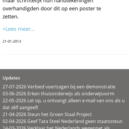
maar schriftelijk hun handtekeningen
overhandigden door dit op een poster te
zetten.
+Lees meer...
21-01-2013
Updates
27-07-2026 Verbied voertuigen bij een demonstratie
03-06-2026 Erken thuisonderwijs als onderwijsvorm
22-05-2026 Let op, u ontvangt alleen e-mail van ons als u
dat zélf aangeeft
21-04-2026 Steun het Groen Staal Project
02-04-2026 Geef Tata Steel Nederland geen staatssteun
14-03-2026 Verklaar het Nederlands wegennet als