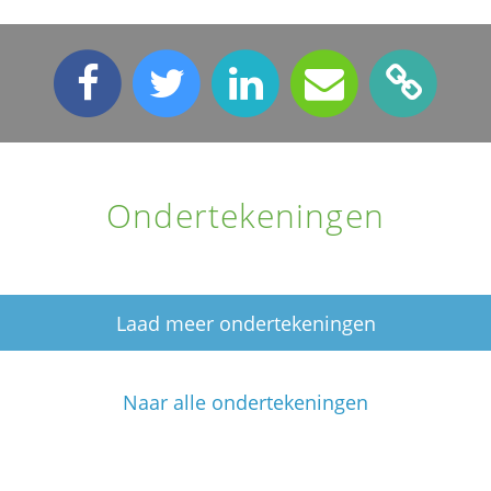
Ondertekeningen
Laad meer ondertekeningen
Naar alle ondertekeningen