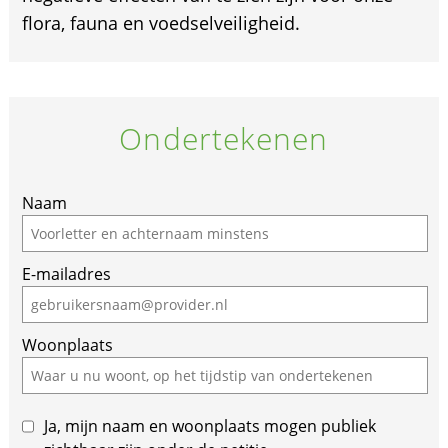
flora, fauna en voedselveiligheid.
Ondertekenen
If
Naam
you
are
E-mailadres
a
human,
ignore
Woonplaats
this
field
Ja, mijn naam en woonplaats mogen publiek