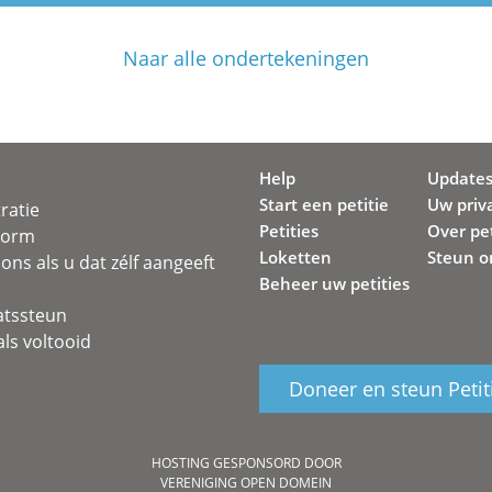
Naar alle ondertekeningen
Help
Update
Start een petitie
Uw priv
ratie
Petities
Over pet
svorm
Loketten
Steun o
ons als u dat zélf aangeeft
Beheer uw petities
atssteun
ls voltooid
Doneer en steun Petit
HOSTING GESPONSORD DOOR
VERENIGING OPEN DOMEIN