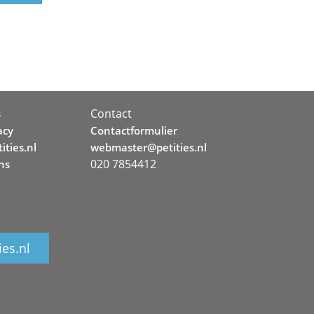
Contact
s
acy
Contactformulier
ities.nl
webmaster@petities.nl
020 7854412
ns
ies.nl