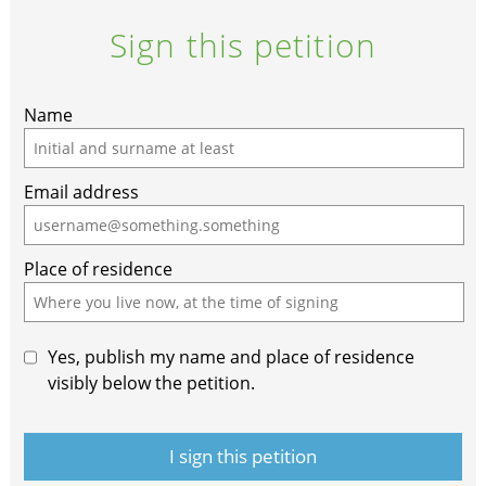
Sign this petition
If
Name
you
are
Email address
a
human,
ignore
Place of residence
this
field
Yes, publish my name and place of residence
visibly below the petition.