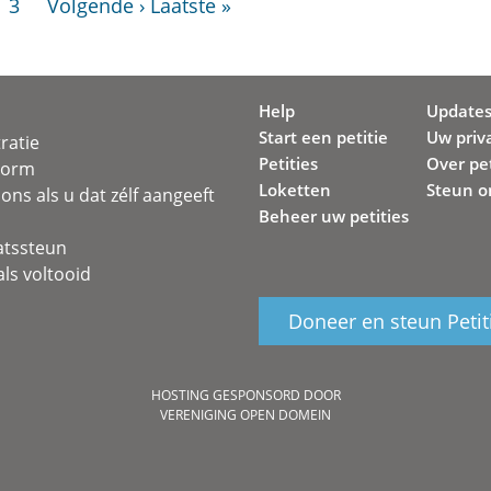
3
Volgende ›
Laatste »
Help
Update
Start een petitie
Uw priv
ratie
Petities
Over pet
svorm
Loketten
Steun o
ons als u dat zélf aangeeft
Beheer uw petities
atssteun
ls voltooid
Doneer en steun Petit
HOSTING GESPONSORD DOOR
VERENIGING OPEN DOMEIN