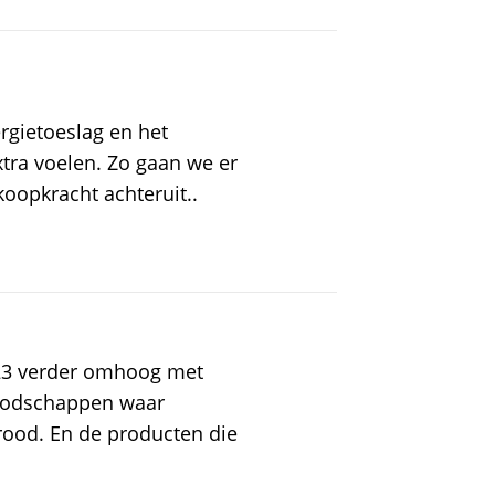
ergietoeslag en het
xtra voelen. Zo gaan we er
koopkracht achteruit..
023 verder omhoog met
oodschappen waar
brood. En de producten die