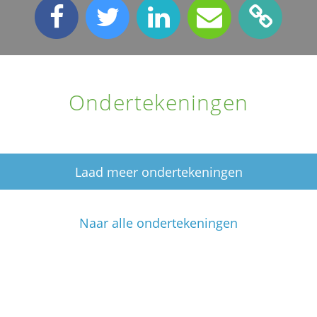
Ondertekeningen
Laad meer ondertekeningen
Naar alle ondertekeningen