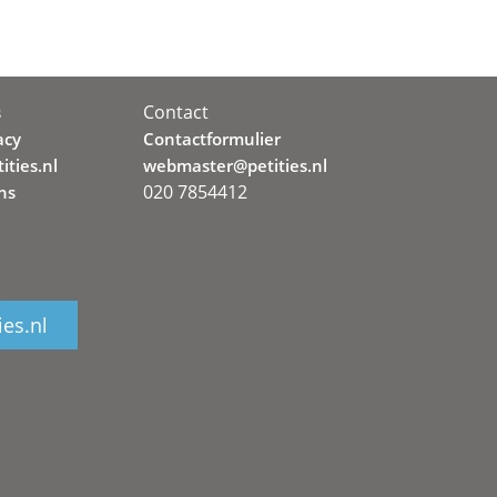
Contact
s
acy
Contactformulier
ities.nl
webmaster@petities.nl
020 7854412
ns
ies.nl