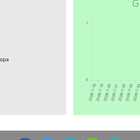
G
ropa