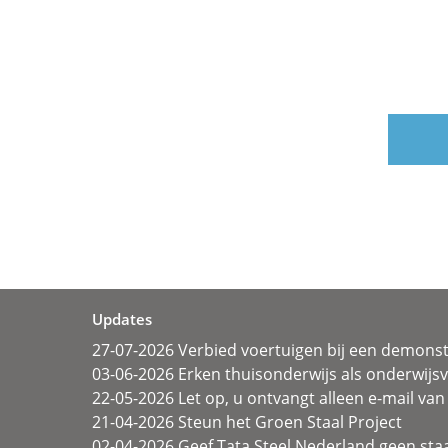
Updates
27-07-2026 Verbied voertuigen bij een demonst
03-06-2026 Erken thuisonderwijs als onderwij
22-05-2026 Let op, u ontvangt alleen e-mail van 
21-04-2026 Steun het Groen Staal Project
02-04-2026 Geef Tata Steel Nederland geen sta