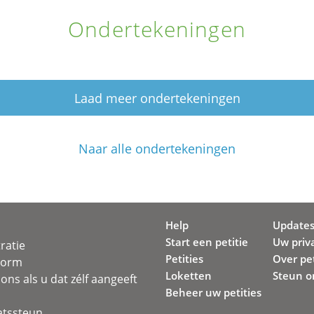
Ondertekeningen
Laad meer ondertekeningen
Naar alle ondertekeningen
Help
Update
Start een petitie
Uw priv
ratie
Petities
Over pet
svorm
Loketten
Steun o
ons als u dat zélf aangeeft
Beheer uw petities
atssteun