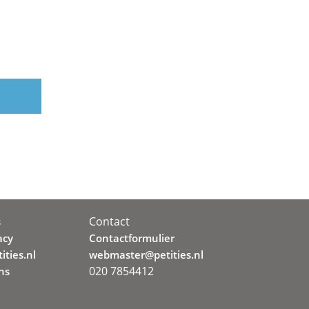
Contact
s
acy
Contactformulier
ities.nl
webmaster@petities.nl
020 7854412
ns