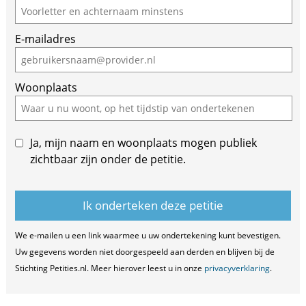
you
are
E-mailadres
a
human,
ignore
Woonplaats
this
field
Ja, mijn naam en woonplaats mogen publiek
zichtbaar zijn onder de petitie.
We e-mailen u een link waarmee u uw ondertekening kunt bevestigen.
Uw gegevens worden niet doorgespeeld aan derden en blijven bij de
Stichting Petities.nl. Meer hierover leest u in onze
privacyverklaring
.