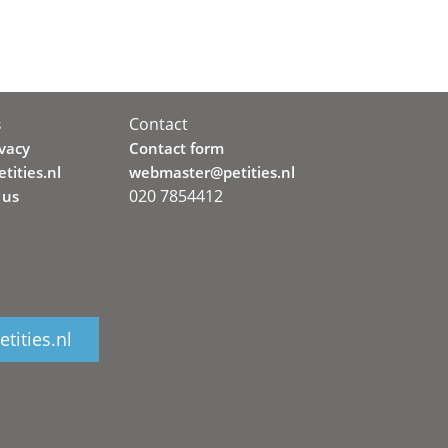
Contact
s
ivacy
Contact form
tities.nl
webmaster@petities.nl
020 7854412
 us
tities.nl