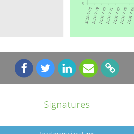
Signatures
Load more signatures