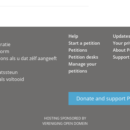
Help
Update
Start a petition
Your pr
ratie
Petitions
About Pe
svorm
Petition desks
Support
ons als u dat zélf aangeeft
Manage your
petitions
atssteun
ls voltooid
Donate and support Pe
HOSTING SPONSORED BY
VERENIGING OPEN DOMEIN