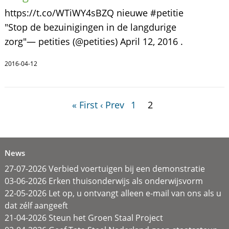
https://t.co/WTiWY4sBZQ nieuwe #petitie
"Stop de bezuinigingen in de langdurige
zorg"— petities (@petities) April 12, 2016 .
2016-04-12
« First
‹ Prev
1
2
News
27-07-2026 Verbied voertuigen bij een demonstratie
03-06-2026 Erken thuisonderwijs als onderwijsvorm
22-05-2026 Let op, u ontvangt alleen e-mail van ons als u
dat zélf aangeeft
21-04-2026 Steun het Groen Staal Project