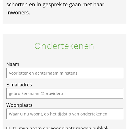
schorten en in gesprek te gaan met haar
inwoners.
Ondertekenen
If
Naam
you
are
E-mailadres
a
human,
ignore
Woonplaats
this
field
Ja, mijn naam en woonplaats mogen publiek