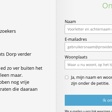
On
Naam
zoekers
E-mailadres
nts Dorp verder
Woonplaats
ied zo ver buiten het
lleen maar.
Ja, mijn naam en woo
bben nog vrije
zijn onder de petitie.
raten die daaraan
We e-mailen u een link waarmee 