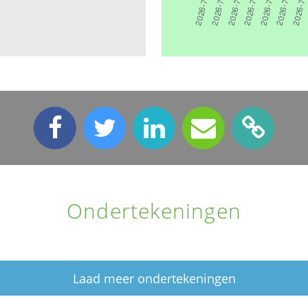
Ondertekeningen
Laad meer ondertekeningen