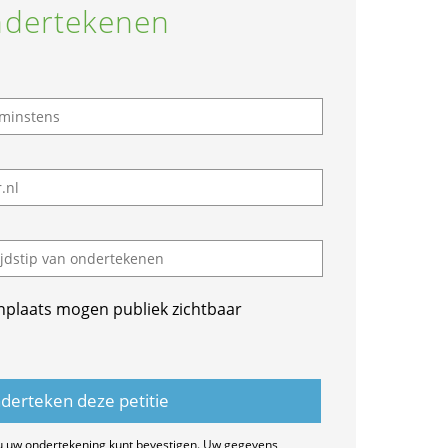
dertekenen
nplaats mogen publiek zichtbaar
u uw ondertekening kunt bevestigen. Uw gegevens