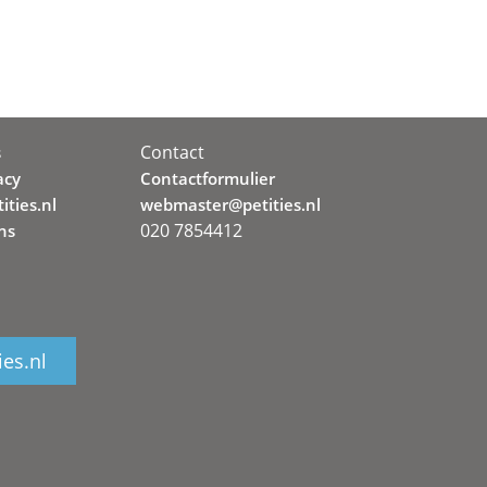
Contact
s
acy
Contactformulier
ities.nl
webmaster@petities.nl
020 7854412
ns
ies.nl