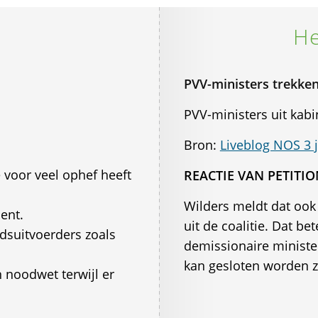
He
PVV-ministers trekken
PVV-ministers uit kabi
Bron:
Liveblog NOS 3 j
e voor veel ophef heeft
REACTIE VAN PETITI
Wilders meldt dat ook
ent.
uit de coalitie. Dat be
idsuitvoerders zoals
demissionaire minister
kan gesloten worden z
 noodwet terwijl er