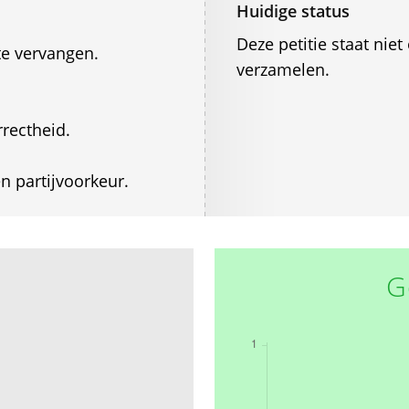
Huidige status
Deze petitie staat ni
te vervangen.
verzamelen.
rrectheid.
n partijvoorkeur.
G