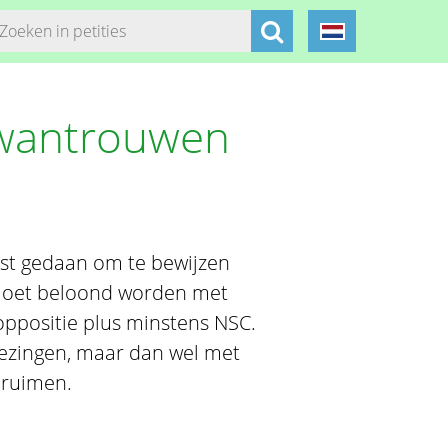
 wantrouwen
best gedaan om te bewijzen
t moet beloond worden met
oppositie plus minstens NSC.
iezingen, maar dan wel met
nruimen.