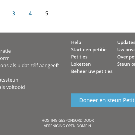
3
4
5
Help
Update
Start een petitie
Uw priv
ratie
Petities
Over pet
svorm
Loketten
Steun o
ons als u dat zélf aangeeft
Beheer uw petities
atssteun
ls voltooid
Doneer en steun Petit
HOSTING GESPONSORD DOOR
VERENIGING OPEN DOMEIN