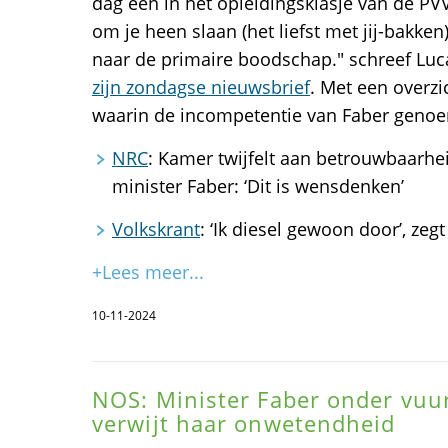
dag één in het opleidingsklasje van de PVV 
om je heen slaan (het liefst met jij-bakke
naar de primaire boodschap." schreef Lu
zijn zondagse nieuwsbrief
. Met een overzi
waarin de incompetentie van Faber geno
NRC
: Kamer twijfelt aan betrouwbaarhe
minister Faber: ‘Dit is wensdenken’
Volkskrant
: ‘Ik diesel gewoon door’, zegt
+Lees meer...
10-11-2024
NOS: Minister Faber onder vuu
verwijt haar onwetendheid