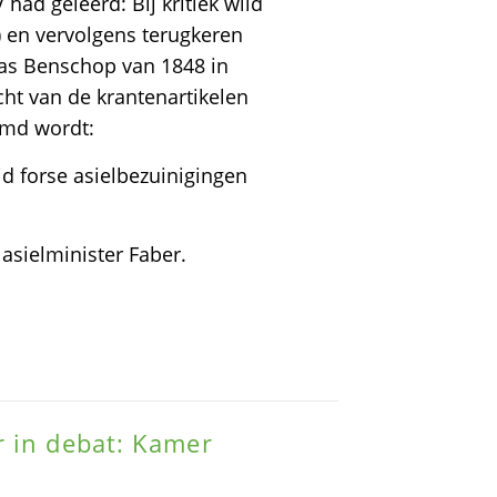
had geleerd: Bij kritiek wild
n) en vervolgens terugkeren
cas Benschop van 1848 in
cht van de krantenartikelen
emd wordt:
id forse asielbezuinigingen
 asielminister Faber.
r in debat: Kamer