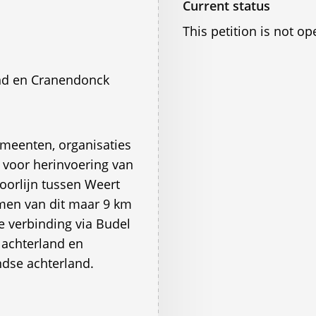
Current status
This petition is not op
and en Cranendonck
emeenten, organisaties
 voor herinvoering van
oorlijn tussen Weert
emen van dit maar 9 km
e verbinding via Budel
 achterland en
ndse achterland.