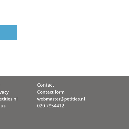
Contact
s
ivacy
Contact form
tities.nl
webmaster@petities.nl
020 7854412
 us