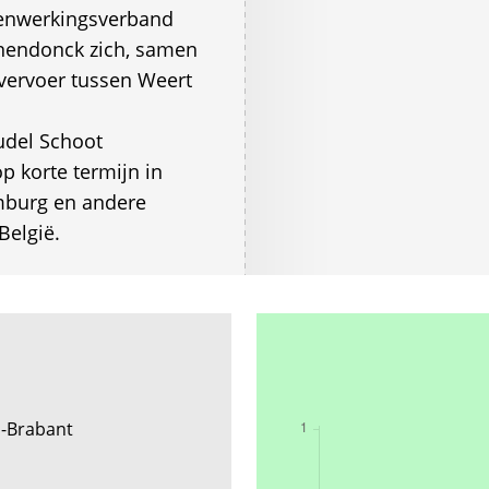
menwerkingsverband
nendonck zich, samen
svervoer tussen Weert
Budel Schoot
p korte termijn in
imburg en andere
België.
d-Brabant