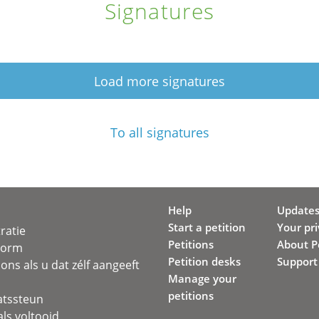
Signatures
Load more signatures
To all signatures
Help
Update
Start a petition
Your pr
ratie
Petitions
About Pe
svorm
Petition desks
Support
ons als u dat zélf aangeeft
Manage your
petitions
atssteun
ls voltooid