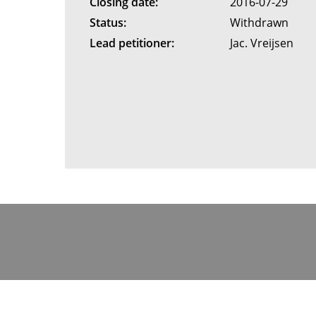
Closing date:
2016-07-29
Status:
Withdrawn
Lead petitioner:
Jac. Vreijsen