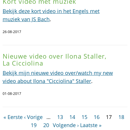
Kort video met muziek
Bekijk deze kort video in het Engels met
muziek van JS Bach
.
26-08-2017
Nieuwe video over Ilona Staller,
La Cicciolina
Bekijk mijn nieuwe video over/watch my new
video about Ilona "Cicciolina" Staller
.
01-08-2017
« Eerste
‹ Vorige
…
13
14
15
16
17
18
19
20
Volgende ›
Laatste »