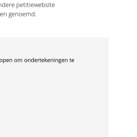
andere petitiewebsite
even genoemd.
et open om ondertekeningen te