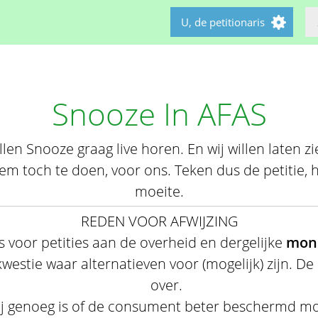
U, de petitionaris
Snooze In AFAS
illen Snooze graag live horen. En wij willen laten z
em toch te doen, voor ons. Teken dus de petitie, h
moeite.
REDEN VOOR AFWIJZING
 is voor petities aan de overheid en dergelijke
mono
estie waar alternatieven voor (mogelijk) zijn. De
over.
vrij genoeg is of de consument beter beschermd m