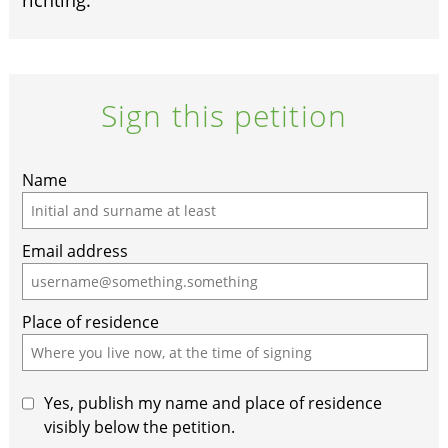
richting.
Sign this petition
If
Name
you
are
Email address
a
human,
ignore
Place of residence
this
field
Yes, publish my name and place of residence
visibly below the petition.