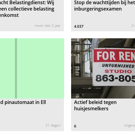
cht Belastingdienst: Wij
Stop de wachttijden bij he
een collectieve belasting
inburgeringsexamen
enkomst
meer dan 2 jaar
3
4.037
 pinautomaat in Ell
Actief beleid tegen
huisjesmelkers
21 dagen
ongeve
6