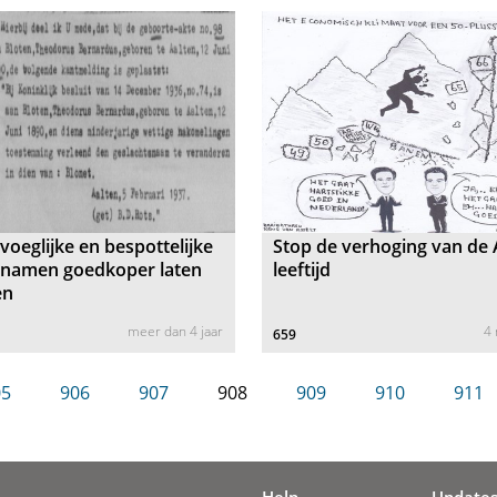
oeglijke en bespottelijke
Stop de verhoging van de
rnamen goedkoper laten
leeftijd
en
meer dan 4 jaar
4
659
05
906
907
908
909
910
911
Help
Update