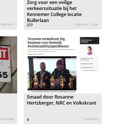
t
Zorg voor een veilige
verkeerssituatie bij het
Kennemer College locatie
Bullerlaan
 maanden
ongeveer 2 jaar
277
Smaad door Rosanne
Hertzberger, NRC en Volkskrant
er 4 jaar
7 maanden
4