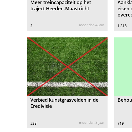
Meer treincapaciteit op het
Aankla
traject Heerlen-Maastricht
eisen 
overe
meer dan 4 jaar
2
1.318
Verbied kunstgrasvelden in de
Behoud
Eredivisie
meer dan 3 jaar
538
719