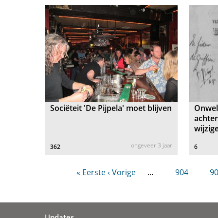
Sociëteit 'De Pijpela' moet blijven
Onwelv
achte
wijzig
ongeveer 3 jaar
362
6
« Eerste
‹ Vorige
…
904
9
Updates