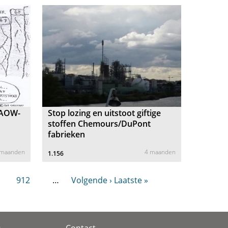
 AOW-
Stop lozing en uitstoot giftige
stoffen Chemours/DuPont
fabrieken
 maanden
4 maanden
1.156
912
…
Volgende ›
Laatste »
Contact
s