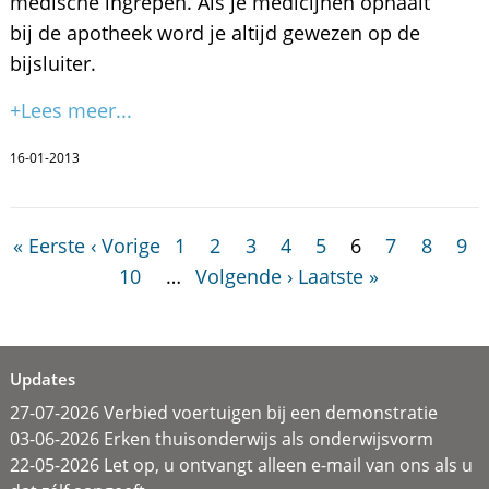
medische ingrepen. Als je medicijnen ophaalt
bij de apotheek word je altijd gewezen op de
bijsluiter.
+Lees meer...
16-01-2013
« Eerste
‹ Vorige
1
2
3
4
5
6
7
8
9
10
…
Volgende ›
Laatste »
Updates
27-07-2026 Verbied voertuigen bij een demonstratie
03-06-2026 Erken thuisonderwijs als onderwijsvorm
22-05-2026 Let op, u ontvangt alleen e-mail van ons als u