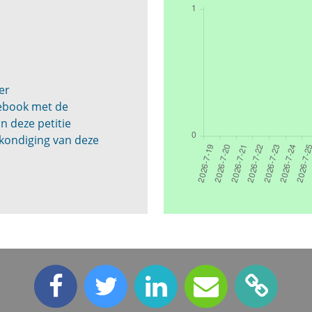
n
er
cebook met de
n deze petitie
kondiging van deze