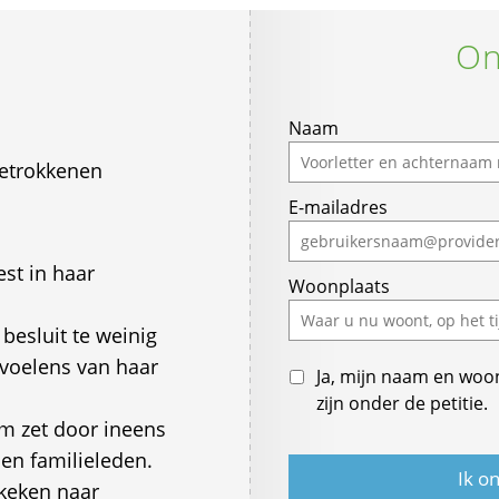
On
Naam
betrokkenen
E-mailadres
st in haar
Woonplaats
esluit te weinig
voelens van haar
Ja, mijn naam en woo
zijn onder de petitie.
m zet door ineens
den familieleden.
ekeken naar