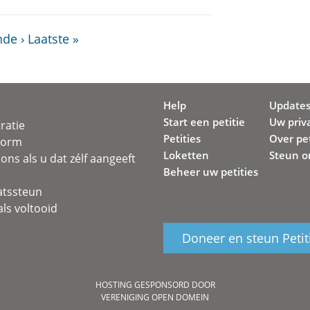
de ›
Laatste »
Help
Update
Start een petitie
Uw priv
ratie
Petities
Over pet
svorm
Loketten
Steun o
ons als u dat zélf aangeeft
Beheer uw petities
atssteun
ls voltooid
Doneer en steun Petit
HOSTING GESPONSORD DOOR
VERENIGING OPEN DOMEIN