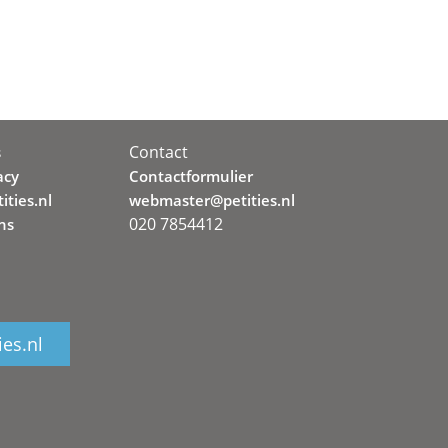
Contact
s
acy
Contactformulier
ities.nl
webmaster@petities.nl
020 7854412
ns
ies.nl