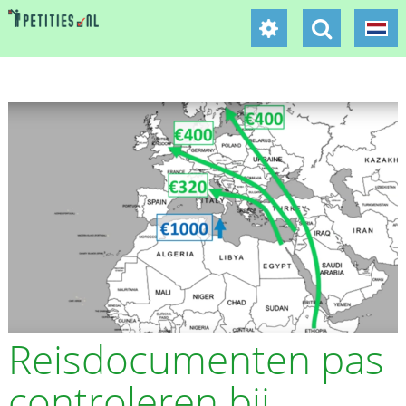
Reisdocumenten pas
controleren bij