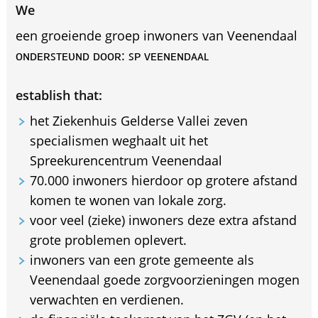
We
een groeiende groep inwoners van Veenendaal
ᴏɴᴅᴇʀꜱᴛᴇᴜɴᴅ ᴅᴏᴏʀ: ꜱᴘ ᴠᴇᴇɴᴇɴᴅᴀᴀʟ
establish that:
het Ziekenhuis Gelderse Vallei zeven
specialismen weghaalt uit het
Spreekurencentrum Veenendaal
70.000 inwoners hierdoor op grotere afstand
komen te wonen van lokale zorg.
voor veel (zieke) inwoners deze extra afstand
grote problemen oplevert.
inwoners van een grote gemeente als
Veenendaal goede zorgvoorzieningen mogen
verwachten en verdienen.