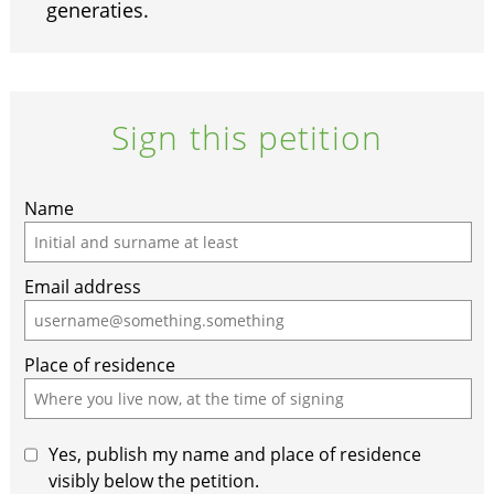
generaties.
Sign this petition
If
Name
you
are
Email address
a
human,
ignore
Place of residence
this
field
Yes, publish my name and place of residence
visibly below the petition.