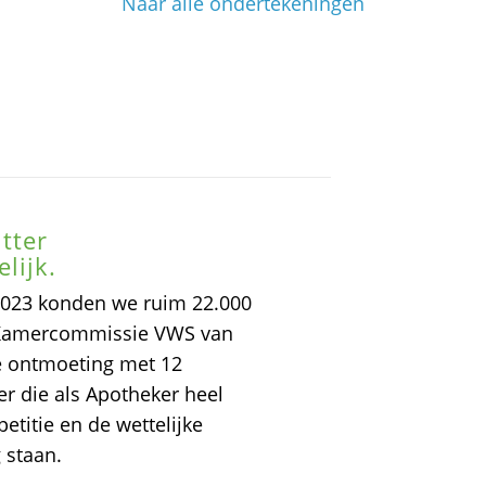
Naar alle ondertekeningen
tter
lijk.
 2023 konden we ruim 22.000
 Kamercommissie VWS van
e ontmoeting met 12
r die als Apotheker heel
etitie en de wettelijke
 staan.