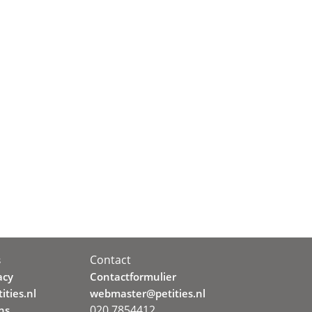
Contact
s
acy
Contactformulier
ities.nl
webmaster@petities.nl
020 7854412
ns