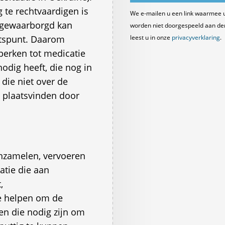
 te rechtvaardigen is
We e-mailen u een link waarmee 
t gewaarborgd kan
worden niet doorgespeeld aan derde
htspunt. Daarom
leest u in onze
privacyverklaring
.
perken tot medicatie
odig heeft, die nog in
die niet over de
g plaatsvinden door
inzamelen, vervoeren
tie die aan
,
e helpen om de
ren die nodig zijn om