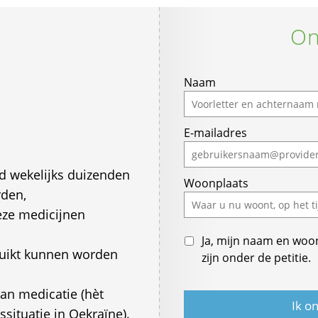
On
Naam
E-mailadres
nd wekelijks duizenden
Woonplaats
rden,
deze medicijnen
Ja, mijn naam en woo
ruikt kunnen worden
zijn onder de petitie.
aan medicatie (hèt
situatie in Oekraïne).