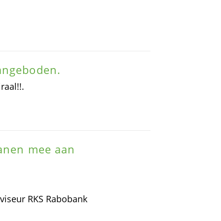
aangeboden.
raal!!.
eanen mee aan
dviseur RKS Rabobank