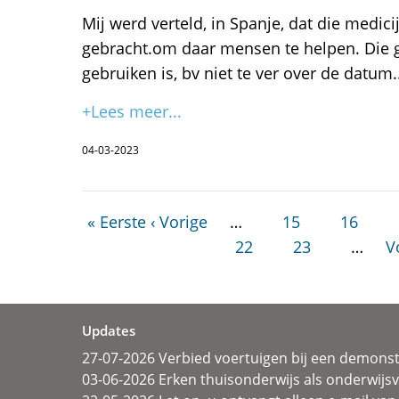
Mij werd verteld, in Spanje, dat die medic
gebracht.om daar mensen te helpen. Die g
gebruiken is, bv niet te ver over de datum.
+Lees meer...
04-03-2023
« Eerste
‹ Vorige
…
15
16
22
23
…
V
Updates
27-07-2026 Verbied voertuigen bij een demonst
03-06-2026 Erken thuisonderwijs als onderwij