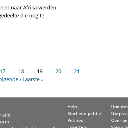
ijnen naar Afrika werden
edeelte die nog te
.
17
18
19
20
21
olgende ›
Laatste »
Help
Update
Start een petitie
Uw priv
ratie
Petities
Over pet
svorm
Loketten
Steun o