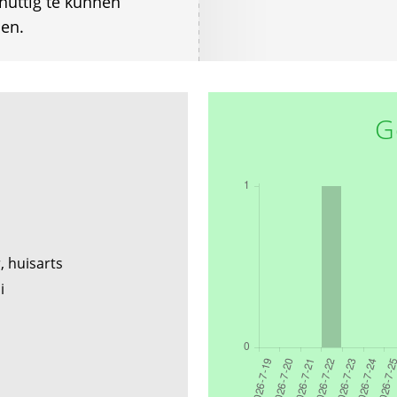
nuttig te kunnen
ien.
G
, huisarts
di