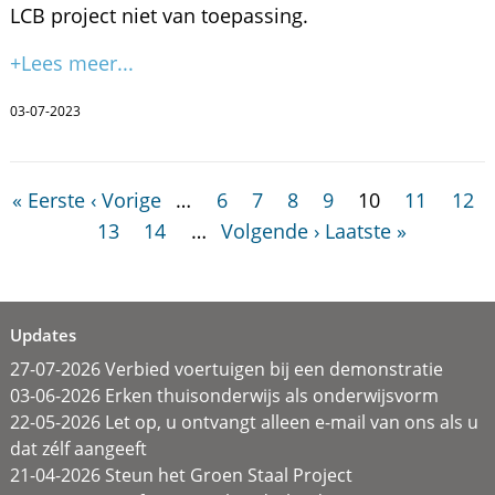
LCB project niet van toepassing.
+Lees meer...
03-07-2023
« Eerste
‹ Vorige
…
6
7
8
9
10
11
12
13
14
…
Volgende ›
Laatste »
Updates
27-07-2026 Verbied voertuigen bij een demonstratie
03-06-2026 Erken thuisonderwijs als onderwijsvorm
22-05-2026 Let op, u ontvangt alleen e-mail van ons als u
dat zélf aangeeft
21-04-2026 Steun het Groen Staal Project