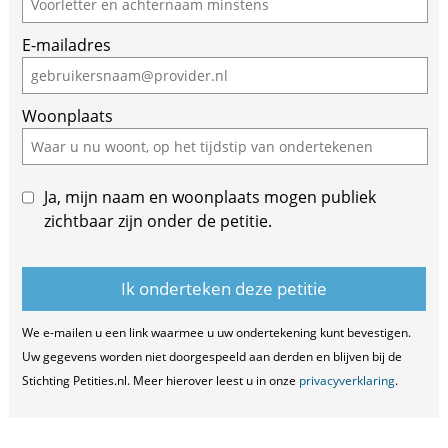
are
E-mailadres
a
human,
ignore
Woonplaats
this
field
Ja, mijn naam en woonplaats mogen publiek
zichtbaar zijn onder de petitie.
We e-mailen u een link waarmee u uw ondertekening kunt bevestigen.
Uw gegevens worden niet doorgespeeld aan derden en blijven bij de
Stichting Petities.nl. Meer hierover leest u in onze
privacyverklaring
.