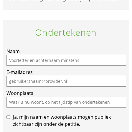
Ondertekenen
If
Naam
you
are
E-mailadres
a
human,
ignore
Woonplaats
this
field
Ja, mijn naam en woonplaats mogen publiek
zichtbaar zijn onder de petitie.