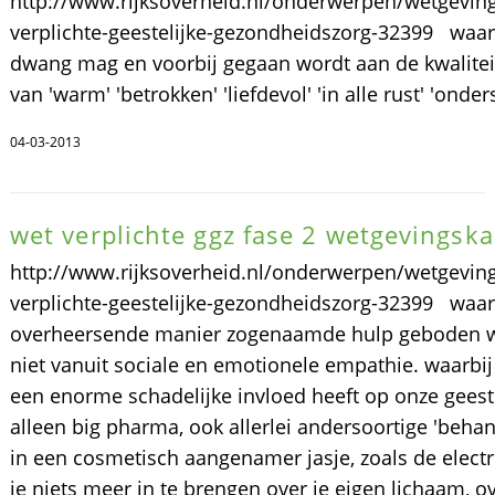
http://www.rijksoverheid.nl/onderwerpen/wetgevin
verplichte-geestelijke-gezondheidszorg-32399 waar
dwang mag en voorbij gegaan wordt aan de kwaliteit 
van 'warm' 'betrokken' 'liefdevol' 'in alle rust' 'ond
04-03-2013
wet verplichte ggz fase 2 wetgevingsk
http://www.rijksoverheid.nl/onderwerpen/wetgevin
verplichte-geestelijke-gezondheidszorg-32399 wa
overheersende manier zogenaamde hulp geboden wo
niet vanuit sociale en emotionele empathie. waarbi
een enorme schadelijke invloed heeft op onze gees
alleen big pharma, ook allerlei andersoortige 'beha
in een cosmetisch aangenamer jasje, zoals de elec
je niets meer in te brengen over je eigen lichaam, ove