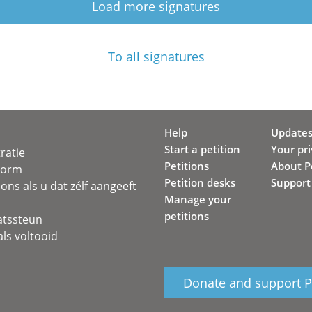
Load more signatures
To all signatures
Help
Update
Start a petition
Your pr
ratie
Petitions
About Pe
svorm
Petition desks
Support
ons als u dat zélf aangeeft
Manage your
petitions
atssteun
ls voltooid
Donate and support Pe