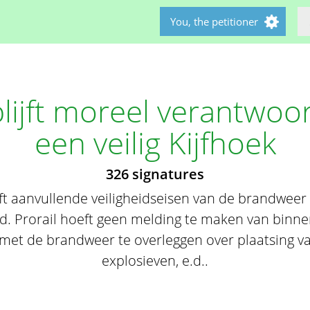
You, the petitioner
blijft moreel verantwoo
een veilig Kijfhoek
326 signatures
t aanvullende veiligheidseisen van de brandweer
gd. Prorail hoeft geen melding te maken van binn
t met de brandweer te overleggen over plaatsing 
explosieven, e.d..