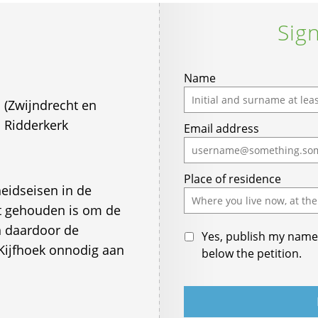
Sign
If
Name
you
 (Zwijndrecht en
are
 Ridderkerk
Email address
a
human,
ignore
Place of residence
this
heidseisen in de
field
et gehouden is om de
en daardoor de
Yes, publish my name 
ijfhoek onnodig aan
below the petition.