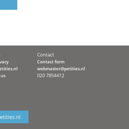
Contact
s
ivacy
Contact form
tities.nl
webmaster@petities.nl
020 7854412
 us
tities.nl