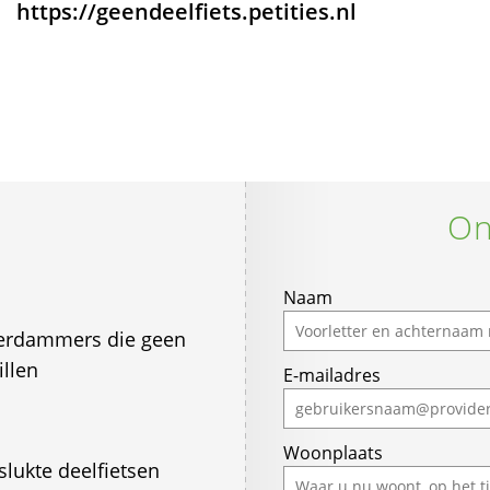
https://geendeelfiets.petities.nl
On
If
Naam
you
erdammers die geen
are
illen
E-mailadres
a
human,
ignore
Woonplaats
this
lukte deelfietsen
field