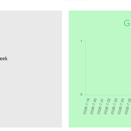
G
beek