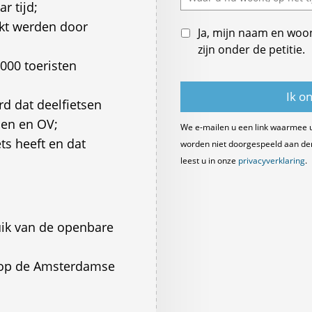
r tijd;
uikt werden door
Ja, mijn naam en woo
zijn onder de petitie.
.000 toeristen
d dat deelfietsen
pen en OV;
We e-mailen u een link waarmee 
s heeft en dat
worden niet doorgespeeld aan derde
leest u in onze
privacyverklaring
.
uik van de openbare
n op de Amsterdamse