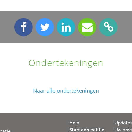
Ondertekeningen
Naar alle ondertekeningen
Help
Update
Start een petitie
Uw priv
ratie