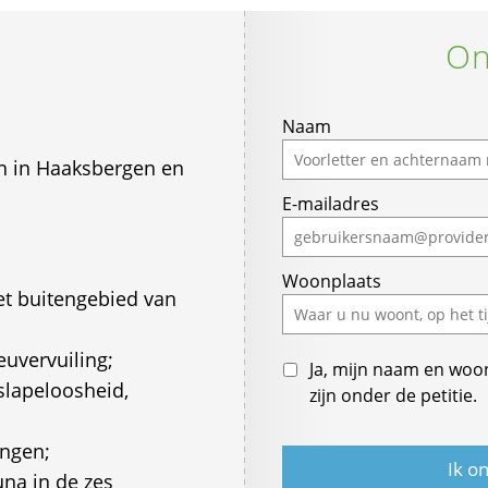
On
Naam
en in Haaksbergen en
E-mailadres
Woonplaats
et buitengebied van
euvervuiling;
Ja, mijn naam en woo
 slapeloosheid,
zijn onder de petitie.
ingen;
una in de zes