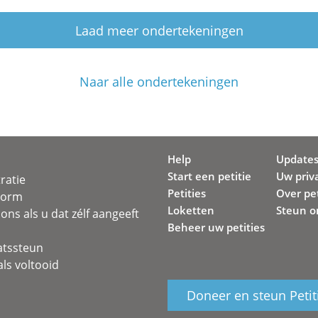
Laad meer ondertekeningen
Naar alle ondertekeningen
Help
Update
Start een petitie
Uw priv
ratie
Petities
Over pet
svorm
Loketten
Steun o
ons als u dat zélf aangeeft
Beheer uw petities
atssteun
ls voltooid
Doneer en steun Petit