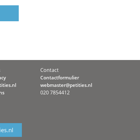
Contact
s
acy
Contactformulier
ities.nl
webmaster@petities.nl
020 7854412
ns
ies.nl