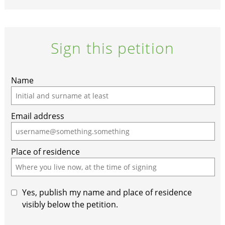
Sign this petition
If
Name
you
are
Email address
a
human,
ignore
Place of residence
this
field
Yes, publish my name and place of residence
visibly below the petition.