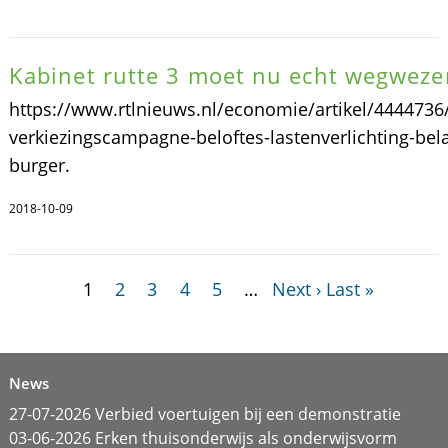
Kabinet rutte 3 moet nu echt wegweze
https://www.rtlnieuws.nl/economie/artikel/4444736
verkiezingscampagne-beloftes-lastenverlichting-bela
burger.
2018-10-09
1
2
3
4
5
…
Next ›
Last »
News
27-07-2026 Verbied voertuigen bij een demonstratie
03-06-2026 Erken thuisonderwijs als onderwijsvorm