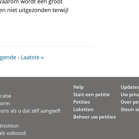
Waarom wordt een groot
n niet uitgezonden terwijl
gende ›
Laatste »
Help
Update
Start een petitie
Uw priv
ratie
Petities
Over pet
svorm
Loketten
Steun o
ons als u dat zélf aangeeft
Beheer uw petities
atssteun
ls voltooid