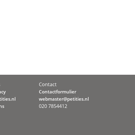
Contact
s
acy
Contactformulier
ities.nl
webmaster@petities.nl
020 7854412
ns