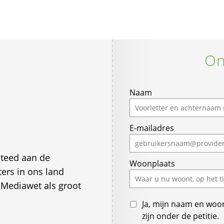
On
If
Naam
you
are
E-mailadres
a
human,
ignore
steed aan de
Woonplaats
this
ers in ons land
field
 Mediawet als groot
Ja, mijn naam en woo
zijn onder de petitie.