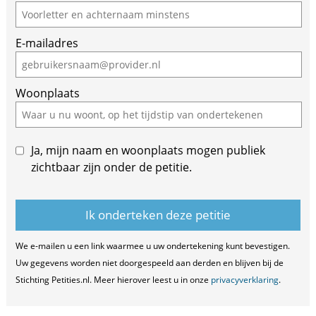
you
are
E-mailadres
a
human,
ignore
Woonplaats
this
field
Ja, mijn naam en woonplaats mogen publiek
zichtbaar zijn onder de petitie.
We e-mailen u een link waarmee u uw ondertekening kunt bevestigen.
Uw gegevens worden niet doorgespeeld aan derden en blijven bij de
Stichting Petities.nl. Meer hierover leest u in onze
privacyverklaring
.