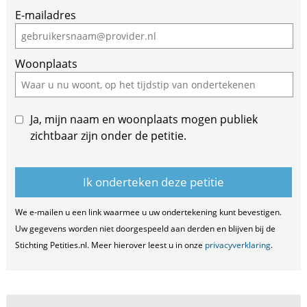
E-mailadres
a
human,
ignore
Woonplaats
this
field
Ja, mijn naam en woonplaats mogen publiek
zichtbaar zijn onder de petitie.
We e-mailen u een link waarmee u uw ondertekening kunt bevestigen.
Uw gegevens worden niet doorgespeeld aan derden en blijven bij de
Stichting Petities.nl. Meer hierover leest u in onze
privacyverklaring
.