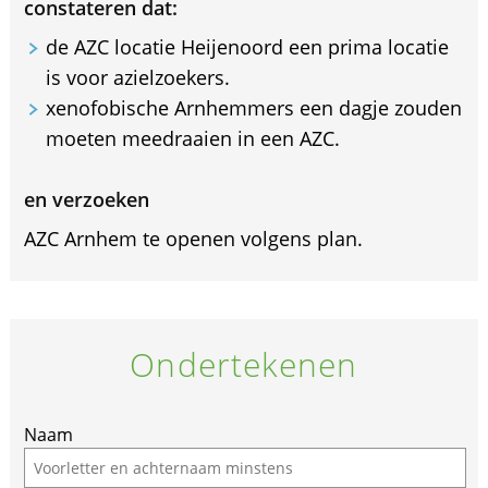
constateren dat:
de AZC locatie Heijenoord een prima locatie
is voor azielzoekers.
xenofobische Arnhemmers een dagje zouden
moeten meedraaien in een AZC.
en verzoeken
AZC Arnhem te openen volgens plan.
Ondertekenen
If
Naam
you
are