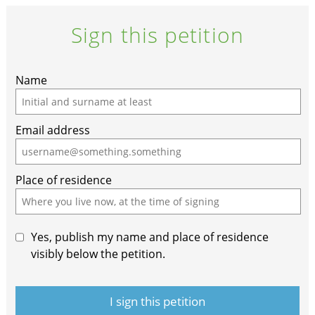
Sign this petition
If
Name
you
are
Email address
a
human,
ignore
Place of residence
this
field
Yes, publish my name and place of residence
visibly below the petition.