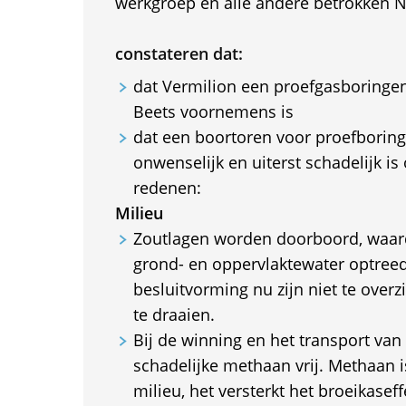
werkgroep en alle andere betrokken N
constateren dat:
dat Vermilion een proefgasboringen 
Beets voornemens is
dat een boortoren voor proefboring
onwenselijk en uiterst schadelijk i
redenen:
Milieu
Zoutlagen worden doorboord, waardo
grond- en oppervlaktewater optreed
besluitvorming nu zijn niet te overz
te draaien.
Bij de winning en het transport van
schadelijke methaan vrij. Methaan i
milieu, het versterkt het broeikasef