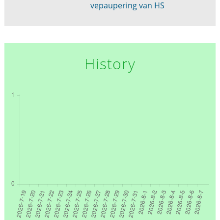
vepaupering van HS
History