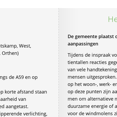
He
De gemeente plaatst d
aanpassingen
tskamp, West,
 Orthen)
Tijdens de inspraak vo
tientallen reacties ge
van vele handtekeninge
mensen uitgesproken. 
angs de A59 en op
op het woon-, werk- e
op deze punten zijn a
 korte afstand staan
men om alternatieve 
aarheid van
duurzame energie of al
ed aangetast.
voor de windmolens zi
ipperende verlichting,