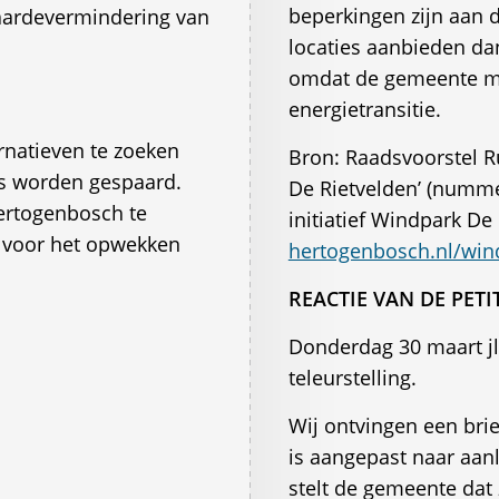
beperkingen zijn aan d
waardevermindering van
locaties aanbieden da
omdat de gemeente ma
energietransitie.
natieven te zoeken
Bron: Raadsvoorstel R
rs worden gespaard.
De Rietvelden’ (numme
ertogenbosch te
initiatief Windpark De
 voor het opwekken
hertogenbosch.nl/win
REACTIE VAN DE PETI
Donderdag 30 maart jl
teleurstelling.
Wij ontvingen een bri
is aangepast naar aan
stelt de gemeente dat