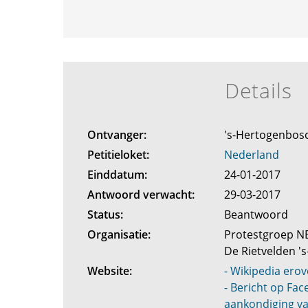
Details
Ontvanger:
's-Hertogenbos
Petitieloket:
Nederland
Einddatum:
24-01-2017
Antwoord verwacht:
29-03-2017
Status:
Beantwoord
Organisatie:
Protestgroep N
De Rietvelden 
Website:
- Wikipedia erov
- Bericht op Fa
aankondiging va