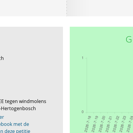
G
ch
EE tegen windmolens
's-Hertogenbosch
er
cebook met de
n deze petitie