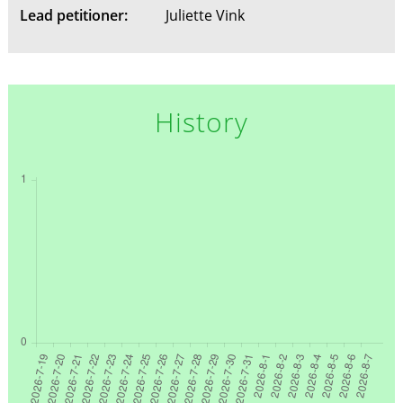
Lead petitioner:
Juliette Vink
History