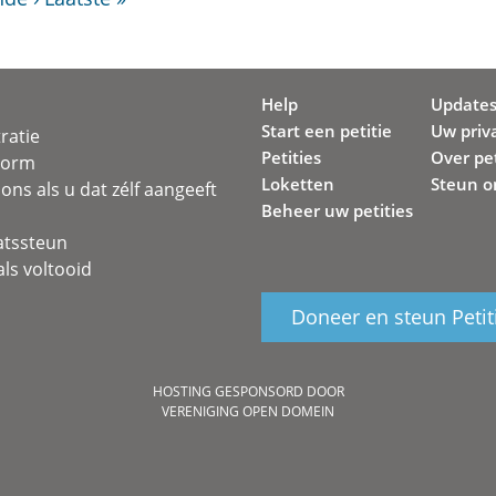
Help
Update
Start een petitie
Uw priv
ratie
Petities
Over pet
svorm
Loketten
Steun o
ons als u dat zélf aangeeft
Beheer uw petities
atssteun
ls voltooid
Doneer en steun Petit
HOSTING GESPONSORD DOOR
VERENIGING OPEN DOMEIN