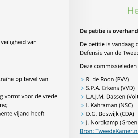
He
De petitie is overhand
veiligheid van
De petitie is vandaag
Defensie van de Twee
Deze commissieleden 
kraïne op bevel van
R. de Roon (PVV)
S.P.A. Erkens (VVD)
g vormt voor de vrede
L.A.J.M. Dassen (Volt
ïne;
I. Kahraman (NSC)
nte vijand heeft
D.G. Boswijk (CDA)
J. Nordkamp (Groen
Bron: TweedeKamer.n