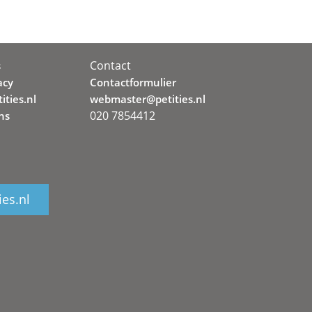
Contact
s
acy
Contactformulier
ities.nl
webmaster@petities.nl
020 7854412
ns
ies.nl