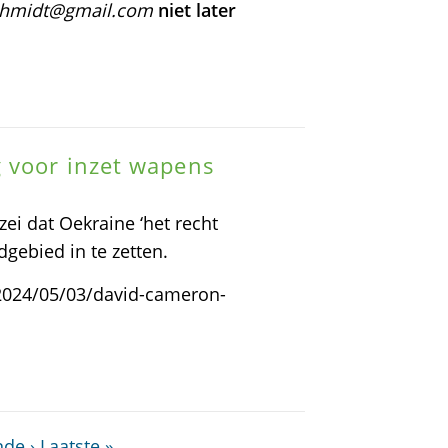
schmidt@gmail.com
niet later
 voor inzet wapens
ei dat Oekraine ‘het recht
gebied in te zetten.
2024/05/03/david-cameron-
de ›
Laatste »