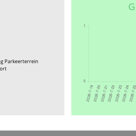
G
g Parkeerterrein
oort