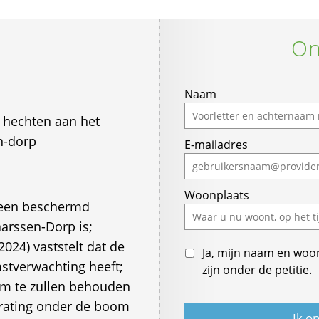
On
If
Naam
you
 hechten aan het
are
n-dorp
E-mailadres
a
human,
ignore
Woonplaats
this
 een beschermd
field
arssen-Dorp is;
024) vaststelt dat de
Ja, mijn naam en woo
tverwachting heeft;
zijn onder de petitie.
om te zullen behouden
trating onder de boom