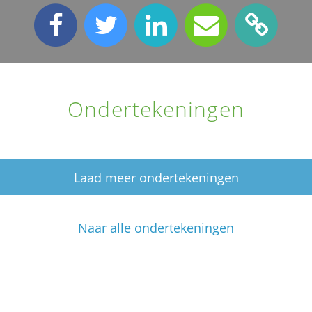
Ondertekeningen
Laad meer ondertekeningen
Naar alle ondertekeningen